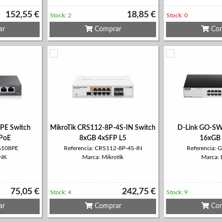
152,55 €
18,85 €
Stock: 2
Stock: 0
ar
Comprar
Com
PE Switch
MikroTik CRS112-8P-4S-IN Switch
D-Link GO-SW
PoE
8xGB 4xSFP L5
16xGB 
SG108PE
Referencia: CRS112-8P-4S-IN
Referencia:
INK
Marca: Mikrotik
Marca: 
75,05 €
242,75 €
Stock: 4
Stock: 9
ar
Comprar
Com