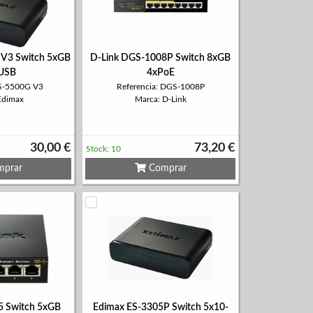
 V3 Switch 5xGB
D-Link DGS-1008P Switch 8xGB
 USB
4xPoE
ES-5500G V3
Referencia: DGS-1008P
Edimax
Marca: D-Link
30,00 €
73,20 €
Stock: 10
prar
Comprar
5 Switch 5xGB
Edimax ES-3305P Switch 5x10-