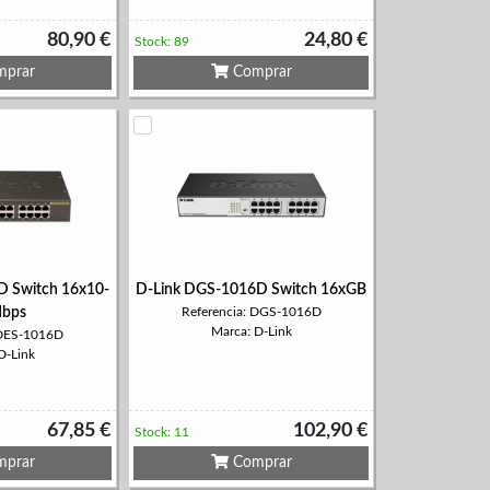
80,90 €
24,80 €
Stock: 89
prar
Comprar
D Switch 16x10-
D-Link DGS-1016D Switch 16xGB
bps
Referencia: DGS-1016D
Marca: D-Link
 DES-1016D
D-Link
67,85 €
102,90 €
Stock: 11
prar
Comprar