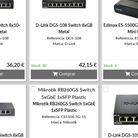
itch 8x10-
D-Link DGS-108 Switch 8xGB
Edimax ES-5500G
tal
Metal
Mini
S-108
Referencia: DGS-108
Referencia: 
nk
Marca: D-Link
Marca: 
36,20 €
42,15 €
Stock: 30
Stock: 4
ar
Comprar
Com
Mikrotik RB260GS Switch 5xGbE
1xSFP Plastic
Referencia: CSS106-5G-1S
Marca: Mikrotik
Switch 8xGB
D-Link DGS-10