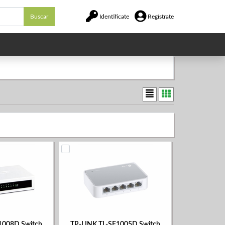
Buscar
Identifícate
Regístrate
1008D Switch
TP-LINK TL-SF1005D Switch