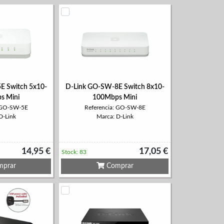
E Switch 5x10-
D-Link GO-SW-8E Switch 8x10-
s Mini
100Mbps Mini
: GO-SW-5E
Referencia: GO-SW-8E
D-Link
Marca: D-Link
14,95 €
17,05 €
Stock: 83
prar
Comprar