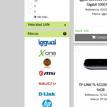
10
Gigabit 1000
4
Referencia: IGG
9
Marca: iggu
Ver Más...
Velocidad LAN
Stock: 100
Marcas
Compr
TP-LINK TL-SG100
5xGB
Referencia: TL-
Marca: TP-L