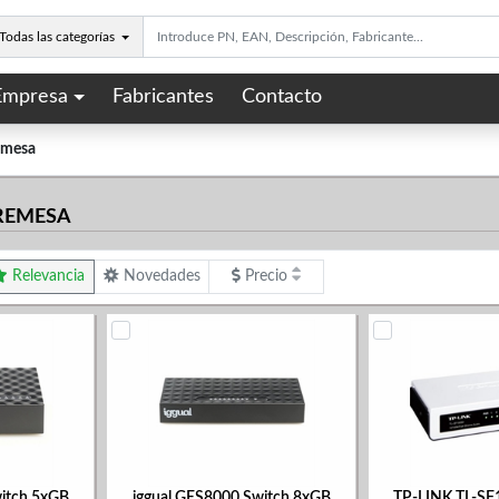
Todas las categorías
Empresa
Fabricantes
Contacto
emesa
REMESA
Relevancia
Novedades
Precio
itch 5xGB
iggual GES8000 Switch 8xGB
TP-LINK TL-SF