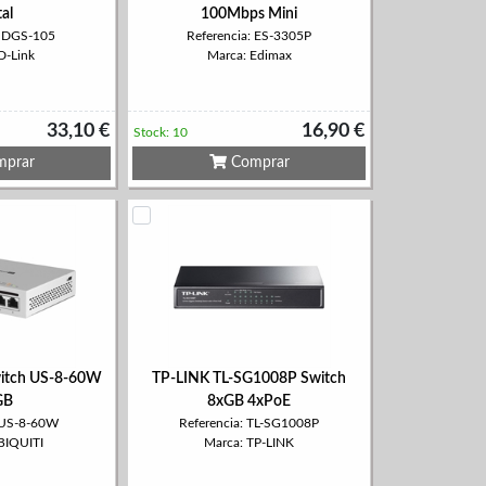
al
100Mbps Mini
: DGS-105
Referencia: ES-3305P
D-Link
Marca: Edimax
33,10 €
16,90 €
Stock: 10
prar
Comprar
Switch US-8-60W
TP-LINK TL-SG1008P Switch
GB
8xGB 4xPoE
: US-8-60W
Referencia: TL-SG1008P
BIQUITI
Marca: TP-LINK