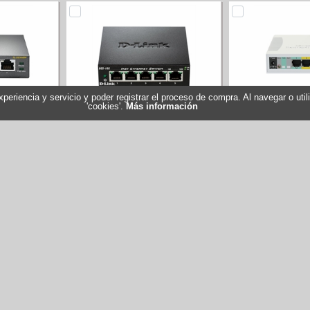
experiencia y servicio y poder registrar el proceso de compra. Al navegar o ut
'cookies'.
Más información
5P Switch
D-Link DES-105 Switch 5x10-
MikroTik CSS
oE
100Mbps Metal
RB260GSP Swit
SG1005P
Referencia: DES-105
Referencia
INK
Marca: D-Link
Marca: M
58,70 €
32,05 €
Stock: 7
Stock: 0
ar
Comprar
Com