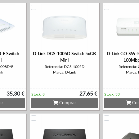
-E Switch
D-Link DGS-1005D Switch 5xGB
D-Link GO-SW-5
i
Mini
100Mbp
1008D/E
Referencia: DGS-1005D
Referencia
nk
Marca: D-Link
Marca: 
35,30 €
27,65 €
Stock: 8
Stock: 33
ar
Comprar
Com