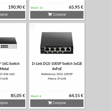
190,90 €
65,95 €
Stock: 12
prar
Comprar
-16G Switch
D-Link DGS-1005P Switch 5xGB
Metal
4xPoE
 GO-SW-16G
Referencia: DGS-1005P
D-Link
Marca: D-Link
85,05 €
64,15 €
Stock: 6
prar
Comprar