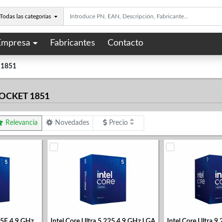
Todas las categorías
Empresa
Fabricantes
Contacto
t 1851
OCKET 1851
Relevancia
Novedades
Precio
225F 4.9 GHz
Intel Core Ultra 5 225 4.9 GHz LGA
Intel Core Ultra 