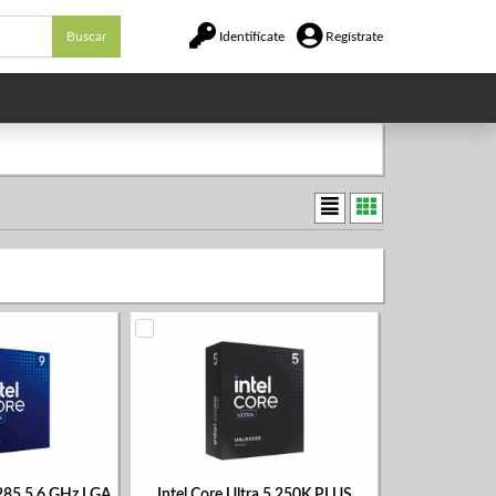
Buscar
Identifícate
Regístrate
9 285 5.6 GHz LGA
Intel Core Ultra 5 250K PLUS