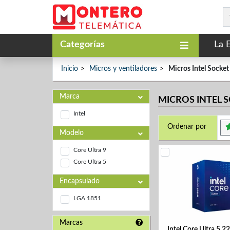
Categorías
La 
Inicio
Micros y ventiladores
Micros Intel Socke
Marca
MICROS INTEL S
Intel
Ordenar por
Modelo
Core Ultra 9
Core Ultra 5
Encapsulado
LGA 1851
Marcas
Intel Core Ultra 5 