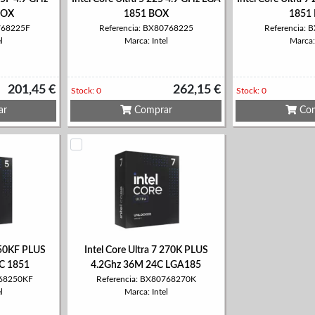
BOX
1851 BOX
1851
0768225F
Referencia: BX80768225
Referencia:
l
Marca: Intel
Marca: 
201,45 €
262,15 €
Stock: 0
Stock: 0
ar
Comprar
Com
 250KF PLUS
Intel Core Ultra 7 270K PLUS
C 1851
4.2Ghz 36M 24C LGA185
768250KF
Referencia: BX80768270K
l
Marca: Intel