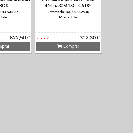
 BOX
4.2Ghz 30M 18C LGA185
 BX80768285
Referencia: BX80768250K
Intel
Marca: Intel
822,50 €
302,30 €
Stock: 0
prar
Comprar